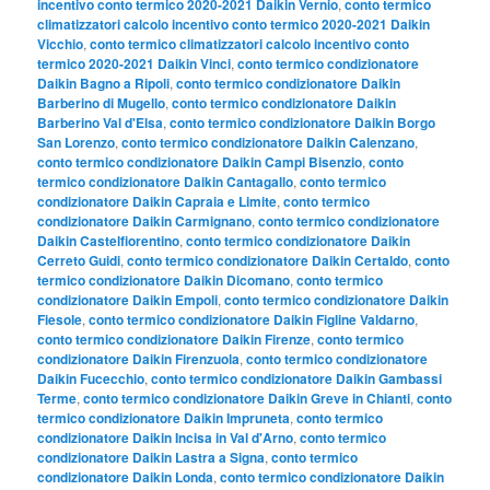
incentivo conto termico 2020-2021 Daikin Vernio
,
conto termico
climatizzatori calcolo incentivo conto termico 2020-2021 Daikin
Vicchio
,
conto termico climatizzatori calcolo incentivo conto
termico 2020-2021 Daikin Vinci
,
conto termico condizionatore
Daikin Bagno a Ripoli
,
conto termico condizionatore Daikin
Barberino di Mugello
,
conto termico condizionatore Daikin
Barberino Val d'Elsa
,
conto termico condizionatore Daikin Borgo
San Lorenzo
,
conto termico condizionatore Daikin Calenzano
,
conto termico condizionatore Daikin Campi Bisenzio
,
conto
termico condizionatore Daikin Cantagallo
,
conto termico
condizionatore Daikin Capraia e Limite
,
conto termico
condizionatore Daikin Carmignano
,
conto termico condizionatore
Daikin Castelfiorentino
,
conto termico condizionatore Daikin
Cerreto Guidi
,
conto termico condizionatore Daikin Certaldo
,
conto
termico condizionatore Daikin Dicomano
,
conto termico
condizionatore Daikin Empoli
,
conto termico condizionatore Daikin
Fiesole
,
conto termico condizionatore Daikin Figline Valdarno
,
conto termico condizionatore Daikin Firenze
,
conto termico
condizionatore Daikin Firenzuola
,
conto termico condizionatore
Daikin Fucecchio
,
conto termico condizionatore Daikin Gambassi
Terme
,
conto termico condizionatore Daikin Greve in Chianti
,
conto
termico condizionatore Daikin Impruneta
,
conto termico
condizionatore Daikin Incisa in Val d'Arno
,
conto termico
condizionatore Daikin Lastra a Signa
,
conto termico
condizionatore Daikin Londa
,
conto termico condizionatore Daikin