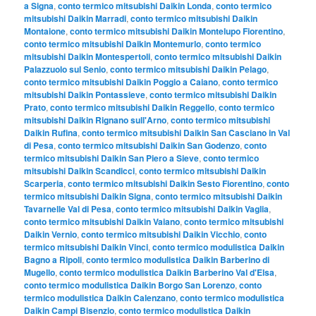
a Signa
,
conto termico mitsubishi Daikin Londa
,
conto termico
mitsubishi Daikin Marradi
,
conto termico mitsubishi Daikin
Montaione
,
conto termico mitsubishi Daikin Montelupo Fiorentino
,
conto termico mitsubishi Daikin Montemurlo
,
conto termico
mitsubishi Daikin Montespertoli
,
conto termico mitsubishi Daikin
Palazzuolo sul Senio
,
conto termico mitsubishi Daikin Pelago
,
conto termico mitsubishi Daikin Poggio a Caiano
,
conto termico
mitsubishi Daikin Pontassieve
,
conto termico mitsubishi Daikin
Prato
,
conto termico mitsubishi Daikin Reggello
,
conto termico
mitsubishi Daikin Rignano sull'Arno
,
conto termico mitsubishi
Daikin Rufina
,
conto termico mitsubishi Daikin San Casciano in Val
di Pesa
,
conto termico mitsubishi Daikin San Godenzo
,
conto
termico mitsubishi Daikin San Piero a Sieve
,
conto termico
mitsubishi Daikin Scandicci
,
conto termico mitsubishi Daikin
Scarperia
,
conto termico mitsubishi Daikin Sesto Fiorentino
,
conto
termico mitsubishi Daikin Signa
,
conto termico mitsubishi Daikin
Tavarnelle Val di Pesa
,
conto termico mitsubishi Daikin Vaglia
,
conto termico mitsubishi Daikin Vaiano
,
conto termico mitsubishi
Daikin Vernio
,
conto termico mitsubishi Daikin Vicchio
,
conto
termico mitsubishi Daikin Vinci
,
conto termico modulistica Daikin
Bagno a Ripoli
,
conto termico modulistica Daikin Barberino di
Mugello
,
conto termico modulistica Daikin Barberino Val d'Elsa
,
conto termico modulistica Daikin Borgo San Lorenzo
,
conto
termico modulistica Daikin Calenzano
,
conto termico modulistica
Daikin Campi Bisenzio
,
conto termico modulistica Daikin