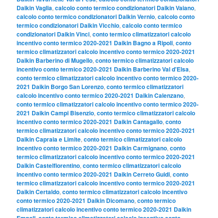
Daikin Vaglia
,
calcolo conto termico condizionatori Daikin Vaiano
,
calcolo conto termico condizionatori Daikin Vernio
,
calcolo conto
termico condizionatori Daikin Vicchio
,
calcolo conto termico
condizionatori Daikin Vinci
,
conto termico climatizzatori calcolo
incentivo conto termico 2020-2021 Daikin Bagno a Ripoli
,
conto
termico climatizzatori calcolo incentivo conto termico 2020-2021
Daikin Barberino di Mugello
,
conto termico climatizzatori calcolo
incentivo conto termico 2020-2021 Daikin Barberino Val d'Elsa
,
conto termico climatizzatori calcolo incentivo conto termico 2020-
2021 Daikin Borgo San Lorenzo
,
conto termico climatizzatori
calcolo incentivo conto termico 2020-2021 Daikin Calenzano
,
conto termico climatizzatori calcolo incentivo conto termico 2020-
2021 Daikin Campi Bisenzio
,
conto termico climatizzatori calcolo
incentivo conto termico 2020-2021 Daikin Cantagallo
,
conto
termico climatizzatori calcolo incentivo conto termico 2020-2021
Daikin Capraia e Limite
,
conto termico climatizzatori calcolo
incentivo conto termico 2020-2021 Daikin Carmignano
,
conto
termico climatizzatori calcolo incentivo conto termico 2020-2021
Daikin Castelfiorentino
,
conto termico climatizzatori calcolo
incentivo conto termico 2020-2021 Daikin Cerreto Guidi
,
conto
termico climatizzatori calcolo incentivo conto termico 2020-2021
Daikin Certaldo
,
conto termico climatizzatori calcolo incentivo
conto termico 2020-2021 Daikin Dicomano
,
conto termico
climatizzatori calcolo incentivo conto termico 2020-2021 Daikin
Empoli
,
conto termico climatizzatori calcolo incentivo conto