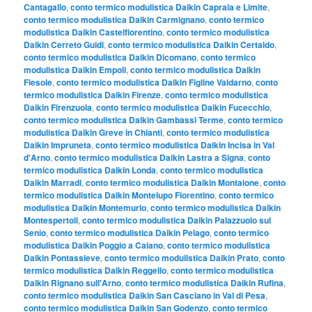
Cantagallo
,
conto termico modulistica Daikin Capraia e Limite
,
conto termico modulistica Daikin Carmignano
,
conto termico
modulistica Daikin Castelfiorentino
,
conto termico modulistica
Daikin Cerreto Guidi
,
conto termico modulistica Daikin Certaldo
,
conto termico modulistica Daikin Dicomano
,
conto termico
modulistica Daikin Empoli
,
conto termico modulistica Daikin
Fiesole
,
conto termico modulistica Daikin Figline Valdarno
,
conto
termico modulistica Daikin Firenze
,
conto termico modulistica
Daikin Firenzuola
,
conto termico modulistica Daikin Fucecchio
,
conto termico modulistica Daikin Gambassi Terme
,
conto termico
modulistica Daikin Greve in Chianti
,
conto termico modulistica
Daikin Impruneta
,
conto termico modulistica Daikin Incisa in Val
d'Arno
,
conto termico modulistica Daikin Lastra a Signa
,
conto
termico modulistica Daikin Londa
,
conto termico modulistica
Daikin Marradi
,
conto termico modulistica Daikin Montaione
,
conto
termico modulistica Daikin Montelupo Fiorentino
,
conto termico
modulistica Daikin Montemurlo
,
conto termico modulistica Daikin
Montespertoli
,
conto termico modulistica Daikin Palazzuolo sul
Senio
,
conto termico modulistica Daikin Pelago
,
conto termico
modulistica Daikin Poggio a Caiano
,
conto termico modulistica
Daikin Pontassieve
,
conto termico modulistica Daikin Prato
,
conto
termico modulistica Daikin Reggello
,
conto termico modulistica
Daikin Rignano sull'Arno
,
conto termico modulistica Daikin Rufina
,
conto termico modulistica Daikin San Casciano in Val di Pesa
,
conto termico modulistica Daikin San Godenzo
,
conto termico