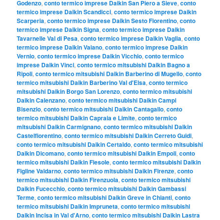
Godenzo
,
conto termico imprese Daikin San Piero a Sieve
,
conto
termico imprese Daikin Scandicci
,
conto termico imprese Daikin
Scarperia
,
conto termico imprese Daikin Sesto Fiorentino
,
conto
termico imprese Daikin Signa
,
conto termico imprese Daikin
Tavarnelle Val di Pesa
,
conto termico imprese Daikin Vaglia
,
conto
termico imprese Daikin Vaiano
,
conto termico imprese Daikin
Vernio
,
conto termico imprese Daikin Vicchio
,
conto termico
imprese Daikin Vinci
,
conto termico mitsubishi Daikin Bagno a
Ripoli
,
conto termico mitsubishi Daikin Barberino di Mugello
,
conto
termico mitsubishi Daikin Barberino Val d'Elsa
,
conto termico
mitsubishi Daikin Borgo San Lorenzo
,
conto termico mitsubishi
Daikin Calenzano
,
conto termico mitsubishi Daikin Campi
Bisenzio
,
conto termico mitsubishi Daikin Cantagallo
,
conto
termico mitsubishi Daikin Capraia e Limite
,
conto termico
mitsubishi Daikin Carmignano
,
conto termico mitsubishi Daikin
Castelfiorentino
,
conto termico mitsubishi Daikin Cerreto Guidi
,
conto termico mitsubishi Daikin Certaldo
,
conto termico mitsubishi
Daikin Dicomano
,
conto termico mitsubishi Daikin Empoli
,
conto
termico mitsubishi Daikin Fiesole
,
conto termico mitsubishi Daikin
Figline Valdarno
,
conto termico mitsubishi Daikin Firenze
,
conto
termico mitsubishi Daikin Firenzuola
,
conto termico mitsubishi
Daikin Fucecchio
,
conto termico mitsubishi Daikin Gambassi
Terme
,
conto termico mitsubishi Daikin Greve in Chianti
,
conto
termico mitsubishi Daikin Impruneta
,
conto termico mitsubishi
Daikin Incisa in Val d'Arno
,
conto termico mitsubishi Daikin Lastra