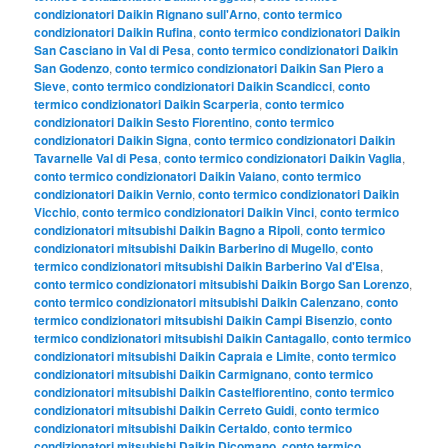
condizionatori Daikin Rignano sull'Arno
,
conto termico
condizionatori Daikin Rufina
,
conto termico condizionatori Daikin
San Casciano in Val di Pesa
,
conto termico condizionatori Daikin
San Godenzo
,
conto termico condizionatori Daikin San Piero a
Sieve
,
conto termico condizionatori Daikin Scandicci
,
conto
termico condizionatori Daikin Scarperia
,
conto termico
condizionatori Daikin Sesto Fiorentino
,
conto termico
condizionatori Daikin Signa
,
conto termico condizionatori Daikin
Tavarnelle Val di Pesa
,
conto termico condizionatori Daikin Vaglia
,
conto termico condizionatori Daikin Vaiano
,
conto termico
condizionatori Daikin Vernio
,
conto termico condizionatori Daikin
Vicchio
,
conto termico condizionatori Daikin Vinci
,
conto termico
condizionatori mitsubishi Daikin Bagno a Ripoli
,
conto termico
condizionatori mitsubishi Daikin Barberino di Mugello
,
conto
termico condizionatori mitsubishi Daikin Barberino Val d'Elsa
,
conto termico condizionatori mitsubishi Daikin Borgo San Lorenzo
,
conto termico condizionatori mitsubishi Daikin Calenzano
,
conto
termico condizionatori mitsubishi Daikin Campi Bisenzio
,
conto
termico condizionatori mitsubishi Daikin Cantagallo
,
conto termico
condizionatori mitsubishi Daikin Capraia e Limite
,
conto termico
condizionatori mitsubishi Daikin Carmignano
,
conto termico
condizionatori mitsubishi Daikin Castelfiorentino
,
conto termico
condizionatori mitsubishi Daikin Cerreto Guidi
,
conto termico
condizionatori mitsubishi Daikin Certaldo
,
conto termico
condizionatori mitsubishi Daikin Dicomano
,
conto termico