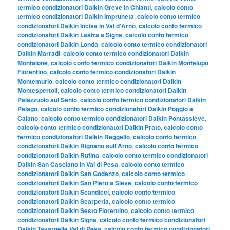
termico condizionatori Daikin Greve in Chianti
,
calcolo conto
termico condizionatori Daikin Impruneta
,
calcolo conto termico
condizionatori Daikin Incisa in Val d'Arno
,
calcolo conto termico
condizionatori Daikin Lastra a Signa
,
calcolo conto termico
condizionatori Daikin Londa
,
calcolo conto termico condizionatori
Daikin Marradi
,
calcolo conto termico condizionatori Daikin
Montaione
,
calcolo conto termico condizionatori Daikin Montelupo
Fiorentino
,
calcolo conto termico condizionatori Daikin
Montemurlo
,
calcolo conto termico condizionatori Daikin
Montespertoli
,
calcolo conto termico condizionatori Daikin
Palazzuolo sul Senio
,
calcolo conto termico condizionatori Daikin
Pelago
,
calcolo conto termico condizionatori Daikin Poggio a
Caiano
,
calcolo conto termico condizionatori Daikin Pontassieve
,
calcolo conto termico condizionatori Daikin Prato
,
calcolo conto
termico condizionatori Daikin Reggello
,
calcolo conto termico
condizionatori Daikin Rignano sull'Arno
,
calcolo conto termico
condizionatori Daikin Rufina
,
calcolo conto termico condizionatori
Daikin San Casciano in Val di Pesa
,
calcolo conto termico
condizionatori Daikin San Godenzo
,
calcolo conto termico
condizionatori Daikin San Piero a Sieve
,
calcolo conto termico
condizionatori Daikin Scandicci
,
calcolo conto termico
condizionatori Daikin Scarperia
,
calcolo conto termico
condizionatori Daikin Sesto Fiorentino
,
calcolo conto termico
condizionatori Daikin Signa
,
calcolo conto termico condizionatori
Daikin Tavarnelle Val di Pesa
,
calcolo conto termico condizionatori