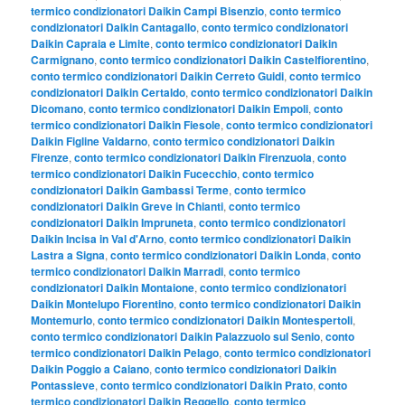
termico condizionatori Daikin Campi Bisenzio
,
conto termico
condizionatori Daikin Cantagallo
,
conto termico condizionatori
Daikin Capraia e Limite
,
conto termico condizionatori Daikin
Carmignano
,
conto termico condizionatori Daikin Castelfiorentino
,
conto termico condizionatori Daikin Cerreto Guidi
,
conto termico
condizionatori Daikin Certaldo
,
conto termico condizionatori Daikin
Dicomano
,
conto termico condizionatori Daikin Empoli
,
conto
termico condizionatori Daikin Fiesole
,
conto termico condizionatori
Daikin Figline Valdarno
,
conto termico condizionatori Daikin
Firenze
,
conto termico condizionatori Daikin Firenzuola
,
conto
termico condizionatori Daikin Fucecchio
,
conto termico
condizionatori Daikin Gambassi Terme
,
conto termico
condizionatori Daikin Greve in Chianti
,
conto termico
condizionatori Daikin Impruneta
,
conto termico condizionatori
Daikin Incisa in Val d'Arno
,
conto termico condizionatori Daikin
Lastra a Signa
,
conto termico condizionatori Daikin Londa
,
conto
termico condizionatori Daikin Marradi
,
conto termico
condizionatori Daikin Montaione
,
conto termico condizionatori
Daikin Montelupo Fiorentino
,
conto termico condizionatori Daikin
Montemurlo
,
conto termico condizionatori Daikin Montespertoli
,
conto termico condizionatori Daikin Palazzuolo sul Senio
,
conto
termico condizionatori Daikin Pelago
,
conto termico condizionatori
Daikin Poggio a Caiano
,
conto termico condizionatori Daikin
Pontassieve
,
conto termico condizionatori Daikin Prato
,
conto
termico condizionatori Daikin Reggello
,
conto termico