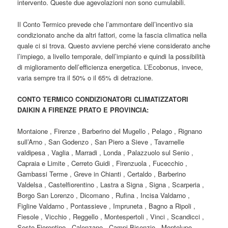
intervento. Queste due agevolazioni non sono cumulabili.
Il Conto Termico prevede che l’ammontare dell’incentivo sia
condizionato anche da altri fattori, come la fascia climatica nella
quale ci si trova. Questo avviene perché viene considerato anche
l’impiego, a livello temporale, dell’impianto e quindi la possibilità
di miglioramento dell’efficienza energetica. L’Ecobonus, invece,
varia sempre tra il 50% o il 65% di detrazione.
CONTO TERMICO CONDIZIONATORI CLIMATIZZATORI
DAIKIN A FIRENZE PRATO E PROVINCIA:
Montaione , Firenze , Barberino del Mugello , Pelago , Rignano
sull’Arno , San Godenzo , San Piero a Sieve , Tavarnelle
valdipesa , Vaglia , Marradi , Londa , Palazzuolo sul Senio ,
Capraia e Limite , Cerreto Guidi , Firenzuola , Fucecchio ,
Gambassi Terme , Greve in Chianti , Certaldo , Barberino
Valdelsa , Castelfiorentino , Lastra a Signa , Signa , Scarperia ,
Borgo San Lorenzo , Dicomano , Rufina , Incisa Valdarno ,
Figline Valdarno , Pontassieve , Impruneta , Bagno a Ripoli ,
Fiesole , Vicchio , Reggello , Montespertoli , Vinci , Scandicci ,
Sesto Fiorentino , Calenzano , Campi Bisenzio , Montelupo