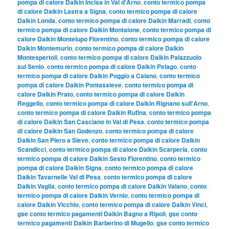
pompa di calore Daikin Incisa in Val d'Arno
,
conto termico pompa
di calore Daikin Lastra a Signa
,
conto termico pompa di calore
Daikin Londa
,
conto termico pompa di calore Daikin Marradi
,
conto
termico pompa di calore Daikin Montaione
,
conto termico pompa di
calore Daikin Montelupo Fiorentino
,
conto termico pompa di calore
Daikin Montemurlo
,
conto termico pompa di calore Daikin
Montespertoli
,
conto termico pompa di calore Daikin Palazzuolo
sul Senio
,
conto termico pompa di calore Daikin Pelago
,
conto
termico pompa di calore Daikin Poggio a Caiano
,
conto termico
pompa di calore Daikin Pontassieve
,
conto termico pompa di
calore Daikin Prato
,
conto termico pompa di calore Daikin
Reggello
,
conto termico pompa di calore Daikin Rignano sull'Arno
,
conto termico pompa di calore Daikin Rufina
,
conto termico pompa
di calore Daikin San Casciano in Val di Pesa
,
conto termico pompa
di calore Daikin San Godenzo
,
conto termico pompa di calore
Daikin San Piero a Sieve
,
conto termico pompa di calore Daikin
Scandicci
,
conto termico pompa di calore Daikin Scarperia
,
conto
termico pompa di calore Daikin Sesto Fiorentino
,
conto termico
pompa di calore Daikin Signa
,
conto termico pompa di calore
Daikin Tavarnelle Val di Pesa
,
conto termico pompa di calore
Daikin Vaglia
,
conto termico pompa di calore Daikin Vaiano
,
conto
termico pompa di calore Daikin Vernio
,
conto termico pompa di
calore Daikin Vicchio
,
conto termico pompa di calore Daikin Vinci
,
gse conto termico pagamenti Daikin Bagno a Ripoli
,
gse conto
termico pagamenti Daikin Barberino di Mugello
,
gse conto termico