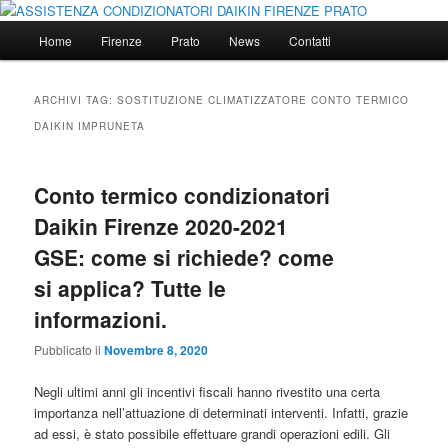
Vai
Vai
ASSISTENZA CONDIZIONATORI DAIKIN CLIMATIZZATORI DAIKIN
FIRENZE PRATO E PROVINCIA
al
al
Menu
Home
Firenze
Prato
News
Contatti
contenuto
contenuto
principale
principale
secondario
ASSISTENZA CONDIZIONATORI
ARCHIVI TAG:
SOSTITUZIONE CLIMATIZZATORE CONTO TERMICO
DAIKIN FIRENZE PRATO
DAIKIN IMPRUNETA
Conto termico condizionatori
Daikin Firenze 2020-2021
GSE: come si richiede? come
si applica? Tutte le
informazioni.
Pubblicato il
Novembre 8, 2020
Negli ultimi anni gli incentivi fiscali hanno rivestito una certa
importanza nell’attuazione di determinati interventi. Infatti, grazie
ad essi, è stato possibile effettuare grandi operazioni edili. Gli