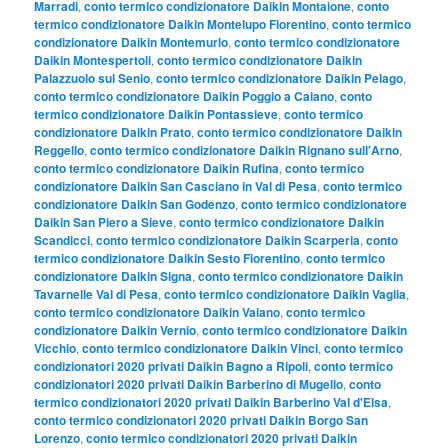
Marradi
,
conto termico condizionatore Daikin Montaione
,
conto
termico condizionatore Daikin Montelupo Fiorentino
,
conto termico
condizionatore Daikin Montemurlo
,
conto termico condizionatore
Daikin Montespertoli
,
conto termico condizionatore Daikin
Palazzuolo sul Senio
,
conto termico condizionatore Daikin Pelago
,
conto termico condizionatore Daikin Poggio a Caiano
,
conto
termico condizionatore Daikin Pontassieve
,
conto termico
condizionatore Daikin Prato
,
conto termico condizionatore Daikin
Reggello
,
conto termico condizionatore Daikin Rignano sull'Arno
,
conto termico condizionatore Daikin Rufina
,
conto termico
condizionatore Daikin San Casciano in Val di Pesa
,
conto termico
condizionatore Daikin San Godenzo
,
conto termico condizionatore
Daikin San Piero a Sieve
,
conto termico condizionatore Daikin
Scandicci
,
conto termico condizionatore Daikin Scarperia
,
conto
termico condizionatore Daikin Sesto Fiorentino
,
conto termico
condizionatore Daikin Signa
,
conto termico condizionatore Daikin
Tavarnelle Val di Pesa
,
conto termico condizionatore Daikin Vaglia
,
conto termico condizionatore Daikin Vaiano
,
conto termico
condizionatore Daikin Vernio
,
conto termico condizionatore Daikin
Vicchio
,
conto termico condizionatore Daikin Vinci
,
conto termico
condizionatori 2020 privati Daikin Bagno a Ripoli
,
conto termico
condizionatori 2020 privati Daikin Barberino di Mugello
,
conto
termico condizionatori 2020 privati Daikin Barberino Val d'Elsa
,
conto termico condizionatori 2020 privati Daikin Borgo San
Lorenzo
,
conto termico condizionatori 2020 privati Daikin