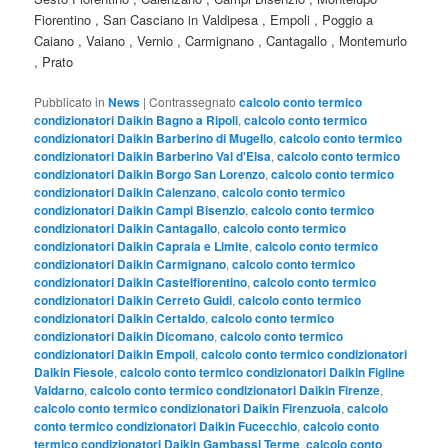
Fiorentino , San Casciano in Valdipesa , Empoli , Poggio a
Caiano , Vaiano , Vernio , Carmignano , Cantagallo , Montemurlo
, Prato
Pubblicato in
News
|
Contrassegnato
calcolo conto termico
condizionatori Daikin Bagno a Ripoli
,
calcolo conto termico
condizionatori Daikin Barberino di Mugello
,
calcolo conto termico
condizionatori Daikin Barberino Val d'Elsa
,
calcolo conto termico
condizionatori Daikin Borgo San Lorenzo
,
calcolo conto termico
condizionatori Daikin Calenzano
,
calcolo conto termico
condizionatori Daikin Campi Bisenzio
,
calcolo conto termico
condizionatori Daikin Cantagallo
,
calcolo conto termico
condizionatori Daikin Capraia e Limite
,
calcolo conto termico
condizionatori Daikin Carmignano
,
calcolo conto termico
condizionatori Daikin Castelfiorentino
,
calcolo conto termico
condizionatori Daikin Cerreto Guidi
,
calcolo conto termico
condizionatori Daikin Certaldo
,
calcolo conto termico
condizionatori Daikin Dicomano
,
calcolo conto termico
condizionatori Daikin Empoli
,
calcolo conto termico condizionatori
Daikin Fiesole
,
calcolo conto termico condizionatori Daikin Figline
Valdarno
,
calcolo conto termico condizionatori Daikin Firenze
,
calcolo conto termico condizionatori Daikin Firenzuola
,
calcolo
conto termico condizionatori Daikin Fucecchio
,
calcolo conto
termico condizionatori Daikin Gambassi Terme
,
calcolo conto