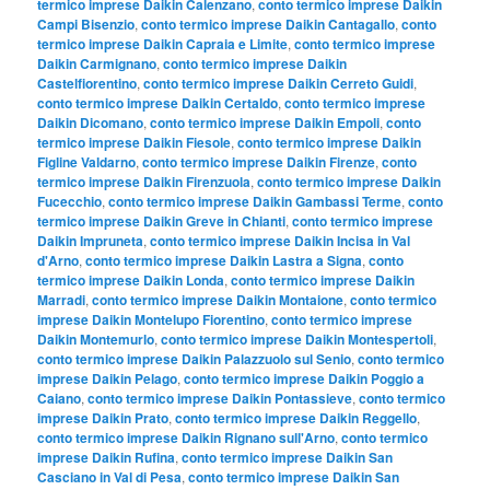
termico imprese Daikin Calenzano
,
conto termico imprese Daikin
Campi Bisenzio
,
conto termico imprese Daikin Cantagallo
,
conto
termico imprese Daikin Capraia e Limite
,
conto termico imprese
Daikin Carmignano
,
conto termico imprese Daikin
Castelfiorentino
,
conto termico imprese Daikin Cerreto Guidi
,
conto termico imprese Daikin Certaldo
,
conto termico imprese
Daikin Dicomano
,
conto termico imprese Daikin Empoli
,
conto
termico imprese Daikin Fiesole
,
conto termico imprese Daikin
Figline Valdarno
,
conto termico imprese Daikin Firenze
,
conto
termico imprese Daikin Firenzuola
,
conto termico imprese Daikin
Fucecchio
,
conto termico imprese Daikin Gambassi Terme
,
conto
termico imprese Daikin Greve in Chianti
,
conto termico imprese
Daikin Impruneta
,
conto termico imprese Daikin Incisa in Val
d'Arno
,
conto termico imprese Daikin Lastra a Signa
,
conto
termico imprese Daikin Londa
,
conto termico imprese Daikin
Marradi
,
conto termico imprese Daikin Montaione
,
conto termico
imprese Daikin Montelupo Fiorentino
,
conto termico imprese
Daikin Montemurlo
,
conto termico imprese Daikin Montespertoli
,
conto termico imprese Daikin Palazzuolo sul Senio
,
conto termico
imprese Daikin Pelago
,
conto termico imprese Daikin Poggio a
Caiano
,
conto termico imprese Daikin Pontassieve
,
conto termico
imprese Daikin Prato
,
conto termico imprese Daikin Reggello
,
conto termico imprese Daikin Rignano sull'Arno
,
conto termico
imprese Daikin Rufina
,
conto termico imprese Daikin San
Casciano in Val di Pesa
,
conto termico imprese Daikin San