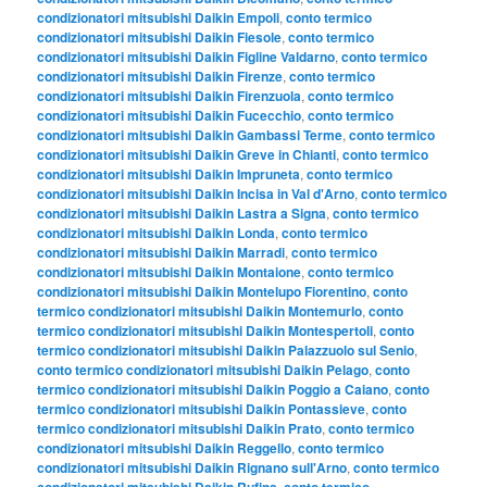
condizionatori mitsubishi Daikin Empoli
,
conto termico
condizionatori mitsubishi Daikin Fiesole
,
conto termico
condizionatori mitsubishi Daikin Figline Valdarno
,
conto termico
condizionatori mitsubishi Daikin Firenze
,
conto termico
condizionatori mitsubishi Daikin Firenzuola
,
conto termico
condizionatori mitsubishi Daikin Fucecchio
,
conto termico
condizionatori mitsubishi Daikin Gambassi Terme
,
conto termico
condizionatori mitsubishi Daikin Greve in Chianti
,
conto termico
condizionatori mitsubishi Daikin Impruneta
,
conto termico
condizionatori mitsubishi Daikin Incisa in Val d'Arno
,
conto termico
condizionatori mitsubishi Daikin Lastra a Signa
,
conto termico
condizionatori mitsubishi Daikin Londa
,
conto termico
condizionatori mitsubishi Daikin Marradi
,
conto termico
condizionatori mitsubishi Daikin Montaione
,
conto termico
condizionatori mitsubishi Daikin Montelupo Fiorentino
,
conto
termico condizionatori mitsubishi Daikin Montemurlo
,
conto
termico condizionatori mitsubishi Daikin Montespertoli
,
conto
termico condizionatori mitsubishi Daikin Palazzuolo sul Senio
,
conto termico condizionatori mitsubishi Daikin Pelago
,
conto
termico condizionatori mitsubishi Daikin Poggio a Caiano
,
conto
termico condizionatori mitsubishi Daikin Pontassieve
,
conto
termico condizionatori mitsubishi Daikin Prato
,
conto termico
condizionatori mitsubishi Daikin Reggello
,
conto termico
condizionatori mitsubishi Daikin Rignano sull'Arno
,
conto termico
condizionatori mitsubishi Daikin Rufina
,
conto termico